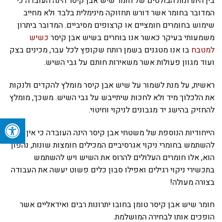
בין היתרונות הבולטים של חומר שיש אבן קיסר הינה העובדה כי
המדובר בחומר אשר דורש תחזוקה מינימלית בלבד ולא מחייב
שימוש בחומרים חומציים או קרצופים מסיביים. המדובר ביתרון
משמעותי בעיקר כאשר אנו בוחרים בשיש אבן קיסר
כשיש
למטבח
בו אנו מטגנים בשמן רותח שקופץ לכל עבר, מכינים בצק
ועוד מגוון פעולות אשר משאירות חותם על גבי השיש.
ראשית, על מנת לשמור על שיש אבן קיסר מומלץ להקדים ולנקות
את הלכלוך מיד ולא לחכות שיתייבש על גבי השיש. משכך, מומלץ
להחזיק בהישג יד מגבונים לניקוי וחיטוי.
הייחודיות הנוספת של משטחי אבן קיסר הינה העובדה כי אין צורך
להשתמש בחומרי ניקוי אגרסיביים המכילים חומצות שונות, נהפוך
הוא, אלו חומרים העלולים להרוס את השיש ויש להשתמש
בתכשירי ניקוי רגילים ואפילו סבון כלים פשוט יעשה את העבודה
בצורה מעולה!
חומר שיש אבן קיסר טומן בחובו יתרונות רבים ואידאליים אשר
הופכים אותו לבחירה המושלמת.