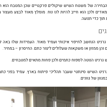
 הבחירה של משטח השיש שיקולים פרקטיים שכן המטבח הוא ח
אדים ולכן הוא חייב להיות לנו נוח
.
מומלץ מאוד לבצע מעצור מ
תוך כדי תנועה
.
ים
רניט ה
נחשב לחיפוי איכותי ועמיד מאוד
.
העמידות שלו באה לי
ם והן ממזון או משקאות שעלולים ליצור כתם
.
החיסרון
–
במחיר
.
 גרניט ה
נוטה לספוח כתמים ולכן פחות מתאים למטבחים
.
ניט ה
שיש סינתטי שעבר תהליכי פיתוח בארץ
.
עמיד בפני כתמ
מגוון של גוונים
.