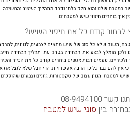
 החלק הראשון בתהליך העיצוב של אחד החללים הכי חשובים בב
 במטבח שלנו והוא חלק בלתי נפרד מתהליך העיצוב והחשיבה
ן איך בוחרים חיפוי שיש למטבחים
.
לבחור קודם כל את חיפוי השיש
?
טבח, משום שלא כל סוג של שיש מתאים לצבעים
,
לגוונים
,
למרקמ
ו ולכן מומלץ לבצע את הבחירה בטרם עת
.
תהליך הבחירה חייב 
ולכיריים
.
פעמים רבות אנשים בוחרים קודם כל את הכיור והכירי
י אין להם כבר כל כך הרבה אפשרויות
.
הרי חבל שלא לנצל את א
 שיש למטבח
:
מגוון עצום של טקסטורות
,
גוונים וצבעים שהופכים
קשר 08-9494100
בחירה בין
סוגי שיש למטבח