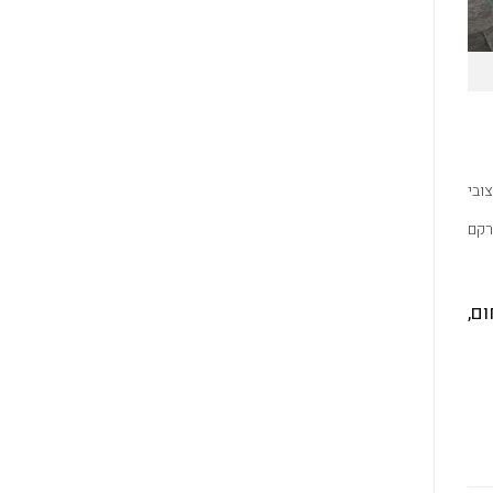
ובי
רקם
ום
,