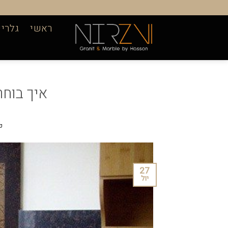
Ski
t
ראשי
גלריי
conten
איך בוחר
פ
27
יול