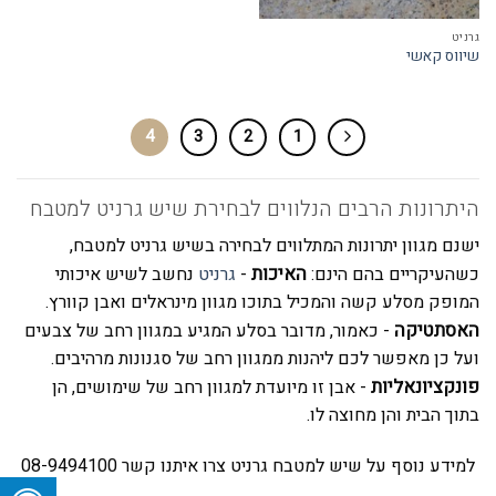
גרניט
שיווס קאשי
4
3
2
1
היתרונות הרבים הנלווים לבחירת שיש גרניט למטבח
ישנם מגוון יתרונות המתלווים לבחירה בשיש גרניט למטבח,
האיכות
כשהעיקריים בהם הינם:
-
גרניט
נחשב לשיש איכותי
המופק מסלע קשה והמכיל בתוכו מגוון מינראלים ואבן קוורץ.
האסתטיקה
- כאמור, מדובר בסלע המגיע במגוון רחב של צבעים
ועל כן מאפשר לכם ליהנות ממגוון רחב של סגנונות מרהיבים.
פונקציונאליות
- אבן זו מיועדת למגוון רחב של שימושים, הן
בתוך הבית והן מחוצה לו.
למידע נוסף על שיש למטבח גרניט צרו איתנו קשר 08-9494100