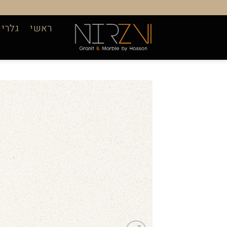
Ski
t
ראשי
גלריי
conten