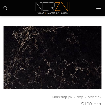
Ski
t
conten
עמוד הבית
קיסר
אבן קיסר 5000
/
/
דגם 5100