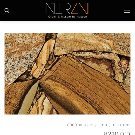
Ski
t
conten
עמוד הבית
קיסר
אבן קיסר 8000
/
/
דגם 8210