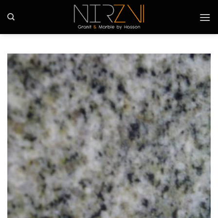
Ski
t
conten