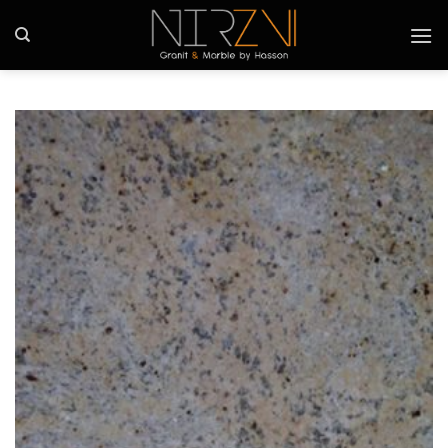
Ski
t
conten