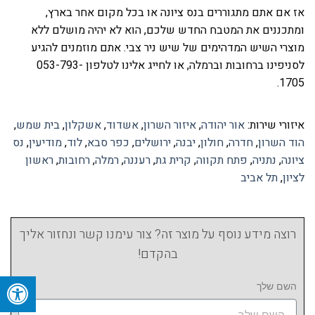
אז אם אתם מתגוררים בנס ציונה או בכל מקום אחר בארץ,
ומתכננים את המטבח החדש שלכם, הוא לא יהיה מושלם ללא
מוצרי השיש המדהימים של שיש ניר צבי. אתם מוזמנים להגיע
לסניפינו ברחובות וברמלה, או לחייג אלינו לטלפון 053-793-
1705.
איזורי שירות:
אור יהודה
,
איזור השרון
,
אשדוד
,
אשקלון
,
בית שמש
,
הוד השרון
,
חדרה
,
חולון
,
יבנה
,
ירושלים
,
כפר סבא
,
לוד
,
מודיעין
,
נס
ציונה
,
נתניה
,
פתח תקווה
,
קרית גת
,
רעננה
,
רמלה
,
רחובות
,
ראשון
לציון
,
תל אביב
רוצה מידע נוסף על מוצר זה? צור עימנו קשר ונחזור אליך
בהקדם!
השם שלך