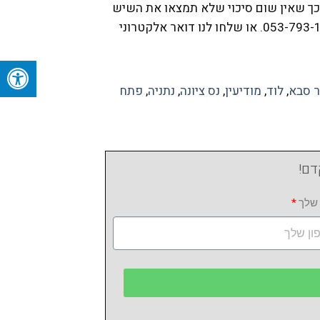
 כך שאין שום סיכוי שלא תמצאו את השיש
המושלם למטבח שלכם! ממתינים להכיר אתכם ולשוחח, להמליץ לכם ולהעניק מניסיוננו העשיר. אז חייגו 053-793-1705. או שלחו לנו דואר אלקטרוני
 סבא
,
לוד
,
מודיעין
,
נס ציונה
,
נתניה
,
פתח
דם!
שלך