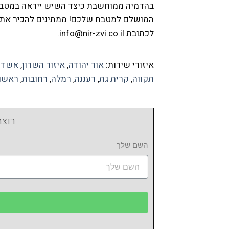
בהדמיה ממוחשבת כיצד השיש ייראה במטבח ש
לכתובת info@nir-zvi.co.il.
איזורי שירות:
אור יהודה
,
איזור השרון
,
אשדו
תקווה
,
קרית גת
,
רעננה
,
רמלה
,
רחובות
,
ראשון
רוצה
השם שלך