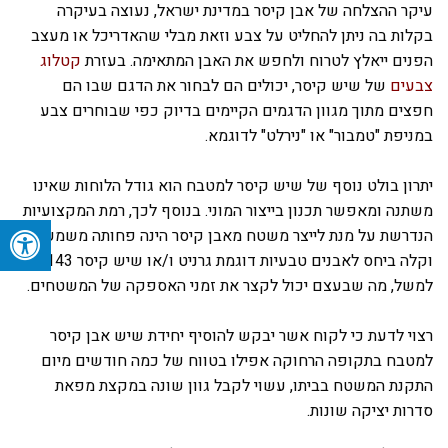
עיקר ההצלחה של אבן קיסר במדינת ישראל, נעוצה בעיקרה
בקלות בה ניתן להחליט על צבע וזאת מבלי שהאדריכל או מעצב
הפנים ייאלץ לטרוח ולחפש את האבן המתאימה. בעזרת
קטלוג
צבעים
של שיש קיסר, יכולים הם לבחור את הדגם שבו הם
חפצים מתוך מגוון הדגמים הקיימים בדיוק כפי שבוחרים צבע
במניפת "טמבור" או "נירלט" לדוגמא.
יתרון בולט נוסף של שיש קיסר למטבח הוא גודל הלוחות שאינו
משתנה ומאפשר תכנון בייצור המוני. בנוסף לכך, רמת המקצועיות
הנדרשת על מנת לייצר משטח מאבן קיסר הינה פחותה משמעותית
וקלה ביחס לאבנים טבעיות דוגמת גרניט ו/או שיש קיסר 7143
למשל, מה שבעצם יכול לקצר את זמני האספקה של המשטחים.
רצוי לדעת כי לקוח אשר יבקש להוסיף יחידת שיש אבן קיסר
למטבח בתקופה הרחוקה אפילו בטווח של כמה חודשים מיום
התקנת המשטח בביתו, עשוי לקבל גוון שונה במקצת מפאת
סדרות יציקה שונות.