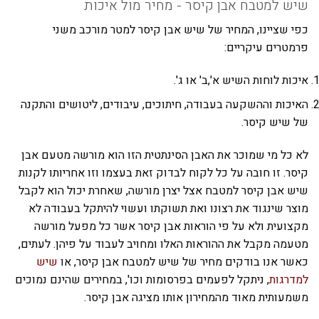
שיש למטבח אבן קיסר - מחיר מול איכות
כפי שציינו, המחיר של שיש אבן קיסר למטר מורכב משני
פרמטרים עיקריים:
איכות לוחות השיש א',ב' או ג'.
האיכות וההשקעה בעבודה, חיתוכים, עיבודים, ליטושים והתקנה
של שיש קיסר.
לא כל מי שמוכר את האבן הסינתטית הזו הוא מורשה מטעם אבן
קיסר. זו חובה על כל לקוח לבדוק זאת בעצמו וזו אחריותו לקנות
שיש אבן קיסר למטבח אצל יצרן מורשה, שאחרת יכול הוא לקבל
מוצר שינגוד את רצונו ואת תשוקתו ועשוי להיתקל בעבודה לא
מקצועית ולא על פי הוראות אבן קיסר אשר כל מפעל מורשה
מטעמה מקבל את ההוראות האלו ומחויב לעבוד על פיהן. לעתים,
כאשר אנו בודקים מחיר של שיש למטבח אבן קיסר, או
שיש
למדרגות
, ניתקל לפעמים בפרסומות וכו', במחירים שהינם נמוכים
משמעותית מאוד מהמחירון אותו מציגה אבן קיסר.