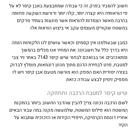
חשוב להסביר בפרק זה כי עבודה שמתבצעת באבן קיסר לא על
פי הוראותיה היא קצרה יותר, קלה יותר ודורשת השקעה פחותה
בהרבה מאשר הצמדות להוראות אשר מונעות בעתיד סדקים
במשטח שקורים מעצמם עקב אי ביצוע הוראות אלו.
כמבן שבעולמנו אין קסמים וכאשר עושים לנו הלקוחות הנחה
היא בדרך כלל על חשבוננו. את המחיר אנו מגלים בהמשך
ומתאכזבים. אז בבואכם לבחור שיש קיסר 7143 באתר ניר צבי
למטבח, פרט לבחירת הדגם מתוך מגוון דוגמאות, מומלץ לבדוק
בצורה יסודית האם הספק הוא מורשה מטעם אבן קיסר ויש לו
מספיק ניסיון לבצע עבודה כזאת.
שיש קיסר למטבח הרכבה ותחזוקה
לשם הרכבה נכונה צריך להבין שהדבר החשוב ביותר בהתקנת
המשטח הוא פילוס המשטח, שלמעשה מקנה במה עבור הבאים
אחריו דוגמת הקרמיקה, חיפויי הקירות או הזכוכית שתבוא על
הקיר.