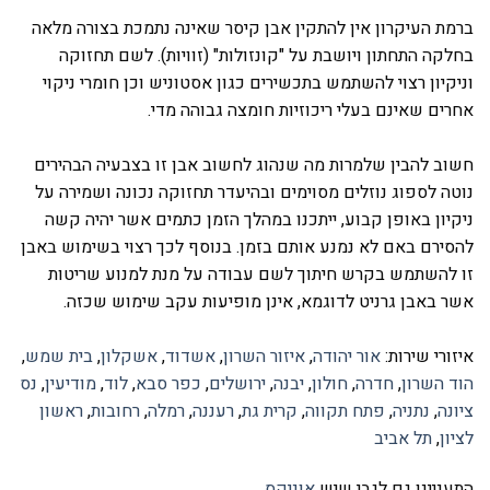
ברמת העיקרון אין להתקין אבן קיסר שאינה נתמכת בצורה מלאה
בחלקה התחתון ויושבת על "קונזולות" (זוויות). לשם תחזוקה
וניקיון רצוי להשתמש בתכשירים כגון אסטוניש וכן חומרי ניקוי
אחרים שאינם בעלי ריכוזיות חומצה גבוהה מדי.
חשוב להבין שלמרות מה שנהוג לחשוב אבן זו בצבעיה הבהירים
נוטה לספוג נוזלים מסוימים ובהיעדר תחזוקה נכונה ושמירה על
ניקיון באופן קבוע, ייתכנו במהלך הזמן כתמים אשר יהיה קשה
להסירם באם לא נמנע אותם בזמן. בנוסף לכך רצוי בשימוש באבן
זו להשתמש בקרש חיתוך לשם עבודה על מנת למנוע שריטות
אשר באבן גרניט לדוגמא, אינן מופיעות עקב שימוש שכזה.
איזורי שירות:
אור יהודה
,
איזור השרון
,
אשדוד
,
אשקלון
,
בית שמש
,
הוד השרון
,
חדרה
,
חולון
,
יבנה
,
ירושלים
,
כפר סבא
,
לוד
,
מודיעין
,
נס
ציונה
,
נתניה
,
פתח תקווה
,
קרית גת
,
רעננה
,
רמלה
,
רחובות
,
ראשון
לציון
,
תל אביב
התעניינו גם לגבי שיש
אוניקס