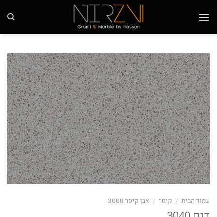
Ski
t
conten
עמוד הבית
קיסר
אבן קיסר 3000
/
/
דגם 3040